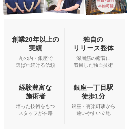
創業20年以上の
独自の
実績
リリース整体
丸の内・銀座で
深層筋の癒着に
選ばれ続ける信頼
着目した独自技術
経験豊富な
銀座一丁目駅
施術者
徒歩1分
培った技術をもつ
銀座・有楽町駅から
スタッフが在籍
通いやすい立地