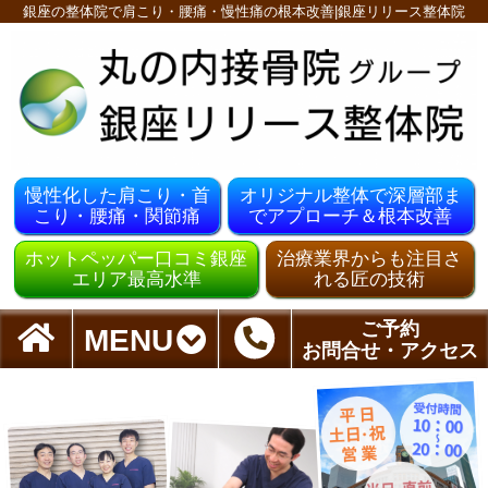
銀座の整体院で肩こり・腰痛・慢性痛の根本改善|銀座リリース整体院
慢性化した肩こり・首
オリジナル整体で深層部ま
こり・腰痛・関節痛
でアプローチ＆根本改善
ホットペッパー口コミ銀座
治療業界からも注目さ
エリア最高水準
れる匠の技術
ご予約
MENU
お問合せ・アクセス