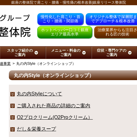
銀座の整体院で肩こり・腰痛・慢性痛の根本改善|銀座リリース整体院
慢性化した肩こり・首
オリジナル整体で深層部ま
こり・腰痛・関節痛
でアプローチ＆根本改善
ホットペッパー口コミ銀座
治療業界からも注目
エリア最高水準
れる匠の技術
スタッフ紹介の
メニュー・料金の
症状・専門ケアの
ご案内
ご案内
ご案内
連事業
丸の内Style（オンラインショップ）
丸の内Style（オンラインショップ）
丸の内Styleについて
ご購入された商品の詳細のご案内
O2プロクリーム(O2Proクリーム）
だし＆栄養スープ