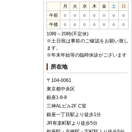
月
火
水
木
金
土
日
○
○
○
○
○
○
○
午前
○
○
○
○
○
○
○
午後
10時～20時(不定休)
※土日祝は事前のご確認をお願い致し
ます。
※年末年始等の臨時休診がございます
所在地
〒104-0061
東京都中央区
銀座1-8-8
三神ALビル2F C室
銀座一丁目駅より徒歩1分
JR有楽町駅より徒歩5分
銀座駅・京橋駅・宝町駅より徒歩5分