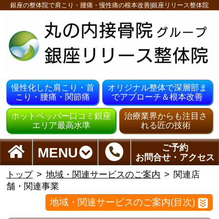
銀座の整体院で肩こり・腰痛・慢性痛の根本改善|銀座リリース整体院
慢性化した肩こり・首
オリジナル整体で深層部ま
こり・腰痛・関節痛
でアプローチ＆根本改善
ホットペッパー口コミ銀座
治療業界からも注目さ
エリア最高水準
れる匠の技術
ご予約
MENU
お問合せ・アクセス
トップ
地域・関連サービスのご案内
関連店
舗・関連事業
地域・関連サービスのご案内(目次)