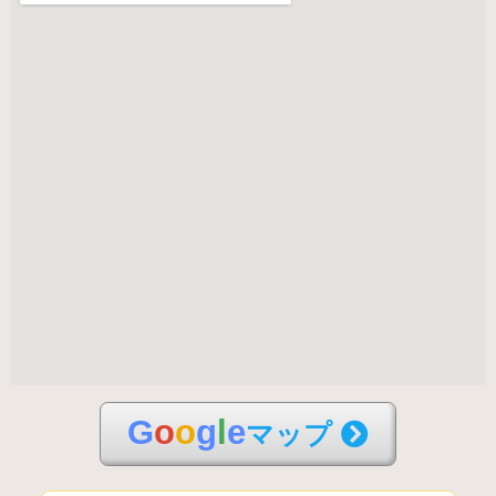
G
o
o
g
l
e
マップ