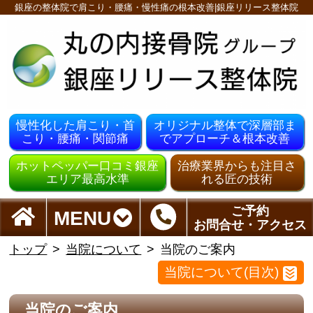
銀座の整体院で肩こり・腰痛・慢性痛の根本改善|銀座リリース整体院
慢性化した肩こり・首
オリジナル整体で深層部ま
こり・腰痛・関節痛
でアプローチ＆根本改善
ホットペッパー口コミ銀座
治療業界からも注目さ
エリア最高水準
れる匠の技術
ご予約
MENU
お問合せ・アクセス
トップ
当院について
当院のご案内
当院について(目次)
当院のご案内