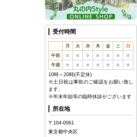
受付時間
月
火
水
木
金
土
日
○
○
○
○
○
○
○
午前
○
○
○
○
○
○
○
午後
10時～20時(不定休)
※土日祝は事前のご確認をお願い致し
ます。
※年末年始等の臨時休診がございます
所在地
〒104-0061
東京都中央区