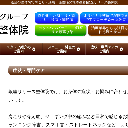
銀座の整体院で肩こり・腰痛・慢性痛の根本改善|銀座リリース整体院
慢性化した肩こり・首
オリジナル整体で深層部ま
こり・腰痛・関節痛
でアプローチ＆根本改善
ホットペッパー口コミ銀座
治療業界からも注目
エリア最高水準
れる匠の技術
スタッフ紹介の
メニュー・料金の
症状・専門ケアの
ご案内
ご案内
ご案内
症状・専門ケア
銀座リリース整体院では、お身体の症状・お悩みに合わせ
います。
肩こりや冷え症、ジョギング中の痛みなど日常で感じるお
ランニング障害、スマホ首・ストレートネックなど、よ