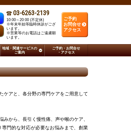
03-6263-2139
ご予約
10:00～20:00 (不定休)
※年末年始等臨時休診がござ
お問合せ
います。
さ
アクセス
※営業等のお電話はご遠慮願
います。
地域・関連サービスの
ご予約・お問合せ
ご案内
・アクセス
たケアと、各分野の専門ケアをご用意して
悩みから、長引く慢性痛、声や喉のケア、
り専門的な対応が必要なお悩みまで、創業