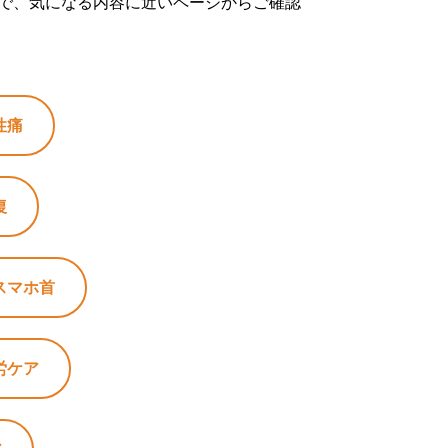
で、気になる内容に近いページからご確認
性痛
復
スマホ首
労ケア