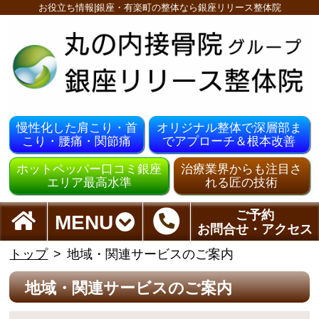
お役立ち情報|銀座・有楽町の整体なら銀座リリース整体院
慢性化した肩こり・首
オリジナル整体で深層部ま
こり・腰痛・関節痛
でアプローチ＆根本改善
ホットペッパー口コミ銀座
治療業界からも注目さ
エリア最高水準
れる匠の技術
ご予約
MENU
お問合せ・アクセス
トップ
地域・関連サービスのご案内
地域・関連サービスのご案内